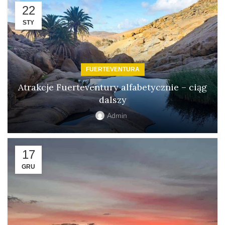
22
STY
FUERTEVENTURA
Atrakcje Fuerteventury alfabetycznie – ciąg
dalszy
Admin
17
GRU