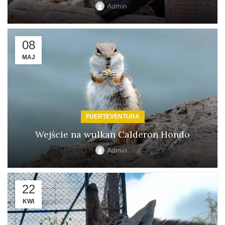
Admin
08
MAJ
FUERTEVENTURA
Wejście na wulkan Calderon Hondo
Admin
22
KWI