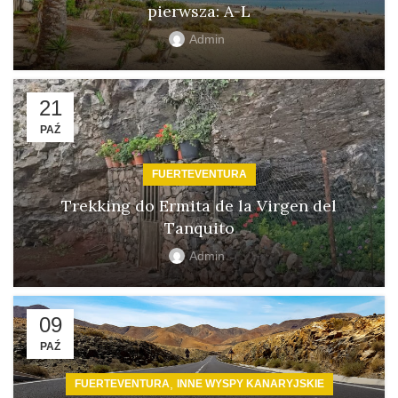
pierwsza: A-L
Admin
21
PAŹ
FUERTEVENTURA
Trekking do Ermita de la Virgen del
Tanquito
Admin
09
PAŹ
,
FUERTEVENTURA
INNE WYSPY KANARYJSKIE