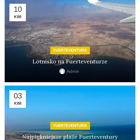
10
KWI
FUERTEVENTURA
Lotnisko na Fuerteventurze
Admin
03
KWI
FUERTEVENTURA
Najpiękniejsze plaże Fuerteventury