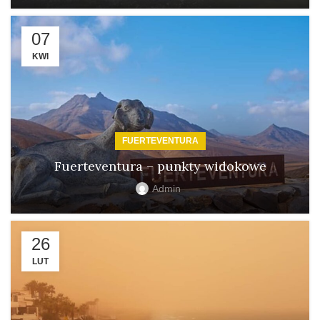
07
KWI
FUERTEVENTURA
Fuerteventura – punkty widokowe
Admin
26
LUT