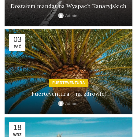
Dostałem mandat na Wyspach Kanaryjskich
Admin
03
PAŹ
FUERTEVENTURA
Fuerteventura – na zdrowie!
Admin
18
WRZ