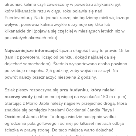
utrudniać kalima czyli zawieszony w powietrzu afrykański pył,
który kilkanaście razu w ciągu roku pojawia się nad
Fuerteventurą. Na to jednak raczej nie będziemy mieli większego
wpływu, ponieważ kalima zwykle utrzymuje się klika lub
kilkanaście dni (pojawia się częściej w miesiącach letnich niż w
pozostałych okresach roku).
Najważniejsze informacje:
łączna długość trasy to prawie 15 km
(tam i z powrotem, licząc od punktu, dokąd najdalej da się
dojechać samochodem). Średnio wysportowana osoba powinna
potrzebuje niespełna 2,5 godziny, żeby wejść na szczyt. Na
powrót należy przeznaczyć niespełna 2 godziny.
Szlak pieszy rozpoczyna się
przy budynku, który mieści
rezerwy wody
(jest on mniej więcej na wysokości 150 m.n.p.m).
Startując z Morro Jable należy najpierw przejechać drogą, która
znajduje się pomiędzy hotelami Occidental Jandia Playa i
Occidental Jandia Mar. Ta droga wiedzie następnie wzdłuż
ogrodzenia pola golfowego i od niej po kilkuset metrach odbija
ścieżka w prawą stronę. Do tego miejsca warto dojechać