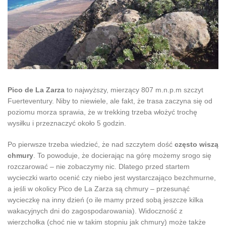
Pico de La Zarza
to najwyższy, mierzący 807 m.n.p.m szczyt
Fuerteventury. Niby to niewiele, ale fakt, że trasa zaczyna się od
poziomu morza sprawia, że w trekking trzeba włożyć trochę
wysiłku i przeznaczyć około 5 godzin.
Po pierwsze trzeba wiedzieć, że nad szczytem dość
często wiszą
chmury
. To powoduje, że docierając na górę możemy srogo się
rozczarować – nie zobaczymy nic. Dlatego przed startem
wycieczki warto ocenić czy niebo jest wystarczająco bezchmurne,
a jeśli w okolicy Pico de La Zarza są chmury – przesunąć
wycieczkę na inny dzień (o ile mamy przed sobą jeszcze kilka
wakacyjnych dni do zagospodarowania). Widoczność z
wierzchołka (choć nie w takim stopniu jak chmury) może także