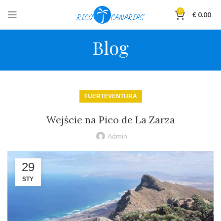
0
€
0.00
Blog
FUERTEVENTURA
Wejście na Pico de La Zarza
Admin
29
STY