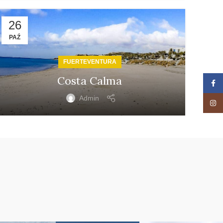
26
PAŹ
FUERTEVENTURA
Costa Calma
Zalog
Admin
Insta