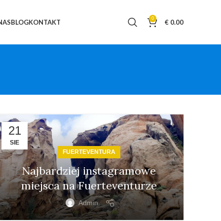
0
NAS
BLOG
KONTAKT
€
0.00
21
SIE
FUERTEVENTURA
Najbardziej instagramowe
miejsca na Fuerteventurze
Admin