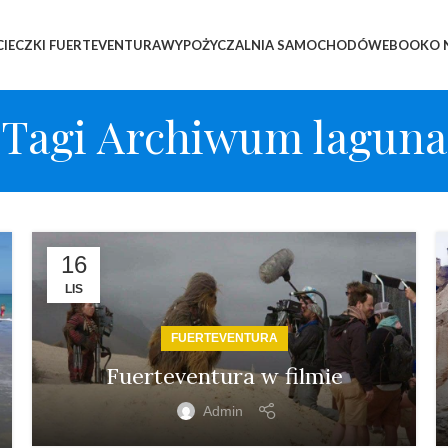
IECZKI FUERTEVENTURA
WYPOŻYCZALNIA SAMOCHODÓW
EBOOK
O 
Tagi Archiwum laguna
16
LIS
FUERTEVENTURA
Fuerteventura w filmie
Admin