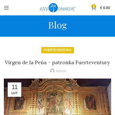
0
€
0.00
Blog
FUERTEVENTURA
Virgen de la Peña – patronka Fuerteventury
Admin
11
LUT