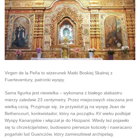
Virgen de la Peña to wizerunek Matki Boskiej Skalnej z
Fuerteventury, patronki wyspy.
Sama figurka jest niewielka – wykonana z białego alabastru
mierzy zaledwie 23 centymetry. Przez miejscowych otaczana jest
wielką czcią. Przyjmuje się, że przywiózł ją na wyspę Jean de
Bethencourt, konkwistador, który na początku XV wieku podbijał
Wyspy Kanaryjskie i włączał je do Hiszpanii. Wtedy też pojawiło
się tu chrześcijaństwo, budowano pierwsze kościoły i nawracano
pogański lud Guanczów, który zamieszkiwał archipelag.