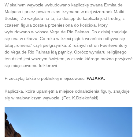
W skalnym wąwozie wybudowano kapliczkę zwana Ermita de
Malpaso i przez pewien czas trzymano w niej wizerunek Matki
Boskiej. Ze względu na to, że dostęp do kapliczki jest trudny, z
czasem figura została przeniesiona do kościoła, który
wybudowano w wiosce Vega de Rio Palmas. Do dzisiaj znajduje
się ona w ołtarzu. Co roku w trzeci piątek września odbywa się
tutaj „romeria” czyli pielgrzymka. Z różnych stron Fuerteventury
do Vega de Rio Palmas idą pątnicy. Oprócz wymiaru religijnego
ten dzień jest ważnym świętem, w czasie którego można przyjrzeć
się miejscowemu folklorowi.
Przeczytaj także o pobliskiej miejscowości
PAJARA.
Kapliczka, która upamiętnia miejsce odnalezienia figury, znajduje
się w malowniczym wąwozie. (Fot. K.Dziekoński)