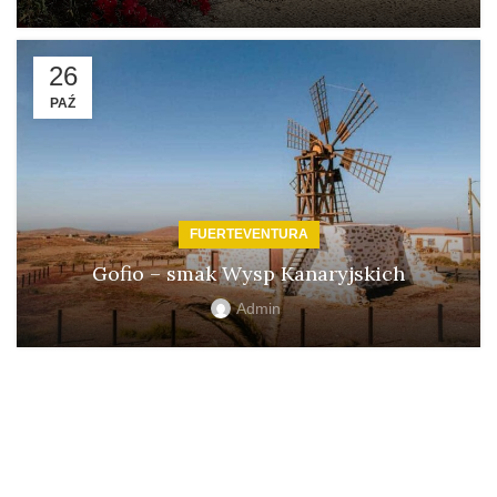
26
PAŹ
FUERTEVENTURA
Gofio – smak Wysp Kanaryjskich
Admin