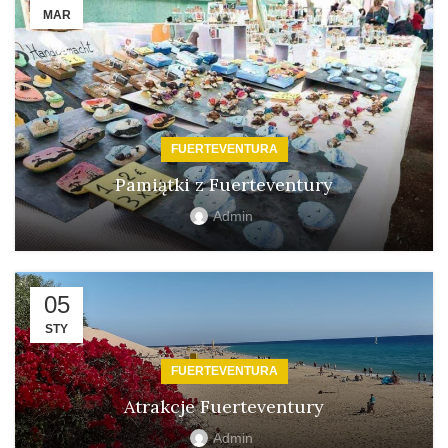
MAR
FUERTEVENTURA
FUERTEVENTURA
Pamiątki z Fuerteventury
Mus z gofio
Admin
Admin
02
05
MAR
STY
FUERTEVENTURA
Atrakcje Fuerteventury
Admin