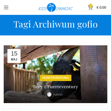
0
€
0.00
Tagi Archiwum gofio
15
MAJ
FUERTEVENTURA
Sery z Fuerteventury
Admin