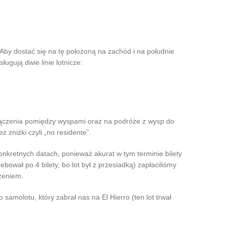
Aby dostać się na tę położoną na zachód i na południe
ugują dwie linie lotnicze:
połączenia pomiędzy wyspami oraz na podróże z wysp do
 zniżki czyli „no residente”.
onkretnych datach, ponieważ akurat w tym terminie bilety
bował po 4 bilety, bo lot był z przesiadką) zapłaciliśmy
dzeniem.
samolotu, który zabrał nas na El Hierro (ten lot trwał