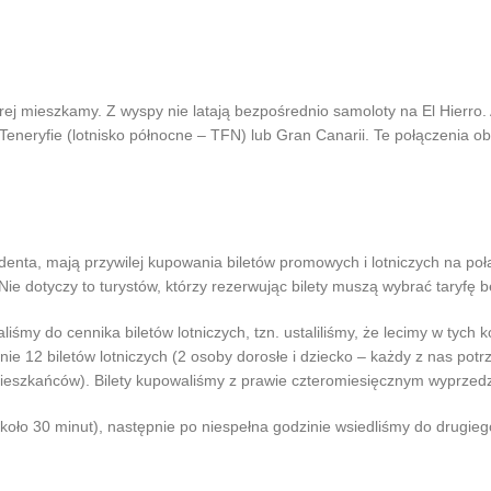
 mieszkamy. Z wyspy nie latają bezpośrednio samoloty na El Hierro. 
eneryfie (lotnisko północne – TFN) lub Gran Canarii. Te połączenia obsł
ydenta, mają przywilej kupowania biletów promowych i lotniczych na 
e dotyczy to turystów, którzy rezerwując bilety muszą wybrać taryfę bez
my do cennika biletów lotniczych, tzn. ustaliliśmy, że lecimy w tych k
e 12 biletów lotniczych (2 osoby dorosłe i dziecko – każdy z nas potrze
la mieszkańców). Bilety kupowaliśmy z prawie czteromiesięcznym wyprze
koło 30 minut), następnie po niespełna godzinie wsiedliśmy do drugiego 