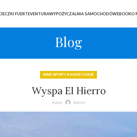
IECZKI FUERTEVENTURA
WYPOŻYCZALNIA SAMOCHODÓW
EBOOK
O 
Blog
INNE WYSPY KANARYJSKIE
Wyspa El Hierro
Autor
Admin