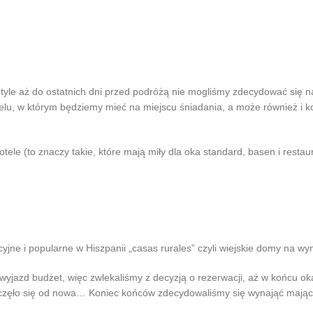
 o tyle aż do ostatnich dni przed podróżą nie mogliśmy zdecydować się
lu, w którym będziemy mieć na miejscu śniadania, a może również i ko
le (to znaczy takie, które mają miły dla oka standard, basen i restaur
jne i popularne w Hiszpanii „casas rurales” czyli wiejskie domy na wy
yjazd budżet, więc zwlekaliśmy z decyzją o rezerwacji, aż w końcu ok
częło się od nowa… Koniec końców zdecydowaliśmy się wynająć mając