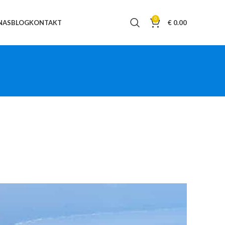
0
NAS
BLOG
KONTAKT
€
0.00