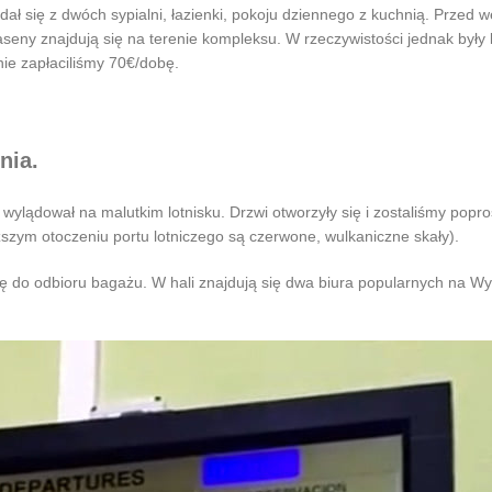
dał się z dwóch sypialni, łazienki, pokoju dziennego z kuchnią. Przed w
seny znajdują się na terenie kompleksu. W rzeczywistości jednak były k
ie zapłaciliśmy 70€/dobę.
nia.
lądował na malutkim lotnisku. Drzwi otworzyły się i zostaliśmy poprosz
ższym otoczeniu portu lotniczego są czerwone, wulkaniczne skały).
mę do odbioru bagażu. W hali znajdują się dwa biura popularnych na 