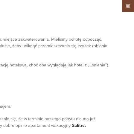
Insta
 na miejsce zakwaterowania. Mieliśmy ochotę odpocząć,
lacje, żeby uniknąć przemieszczania się czy też robienia
ację hotelową, choć oba wyglądają jak hotel z „Lśnienia”).
najem.
azało się, że w terminie naszego pobytu nie ma już
y dobre opinie apartament wakacyjny
Salitre.