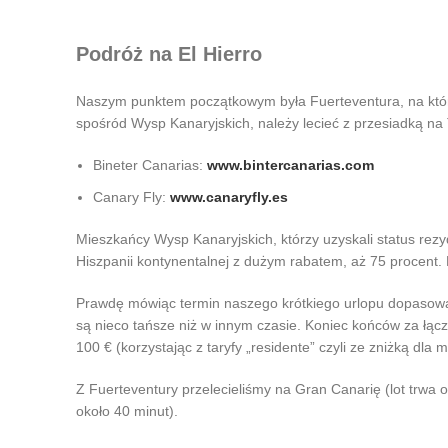
Podróż na El Hierro
Naszym punktem początkowym była Fuerteventura, na której
spośród Wysp Kanaryjskich, należy lecieć z przesiadką na T
Bineter Canarias:
www.bintercanarias.com
Canary Fly:
www.canaryfly.es
Mieszkańcy Wysp Kanaryjskich, którzy uzyskali status rez
Hiszpanii kontynentalnej z dużym rabatem, aż 75 procent. Ni
Prawdę mówiąc termin naszego krótkiego urlopu dopasowaliś
są nieco tańsze niż w innym czasie. Koniec końców za łączni
100 € (korzystając z taryfy „residente” czyli ze zniżką d
Z Fuerteventury przelecieliśmy na Gran Canarię (lot trwa o
około 40 minut).