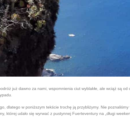
 podróż już dawno za nami, wspomnienia ciut wyblakłe, ale wciąż są od 
wypadu.
go, dlatego w poniższym tekście trochę ją przybliżymy. Nie poznaliśmy w
ny, której udało się wyrwać z pustynnej Fuerteventury na „długi weeke