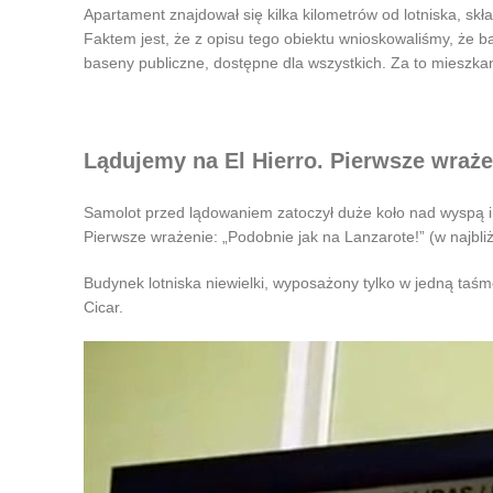
Apartament znajdował się kilka kilometrów od lotniska, skła
Faktem jest, że z opisu tego obiektu wnioskowaliśmy, że ba
baseny publiczne, dostępne dla wszystkich. Za to mieszkan
Lądujemy na El Hierro. Pierwsze wraże
Samolot przed lądowaniem zatoczył duże koło nad wyspą i wy
Pierwsze wrażenie: „Podobnie jak na Lanzarote!” (w najbli
Budynek lotniska niewielki, wyposażony tylko w jedną taś
Cicar.