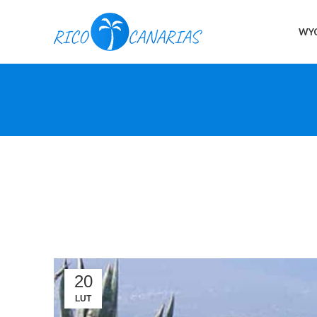
WYC
20
LUT