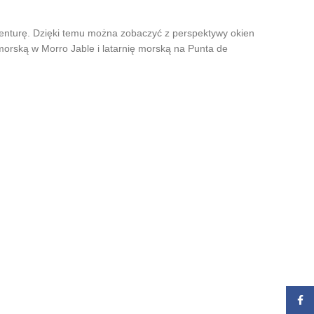
venturę. Dzięki temu można zobaczyć z perspektywy okien
morską w Morro Jable i latarnię morską na Punta de
Zalog