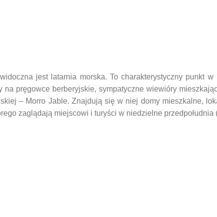
a widoczna jest latarnia morska. To charakterystyczny punkt w
my na pręgowce berberyjskie, sympatyczne wiewióry mieszkając
skiej – Morro Jable. Znajdują się w niej domy mieszkalne, lok
którego zaglądają miejscowi i turyści w niedzielne przedpołudnia