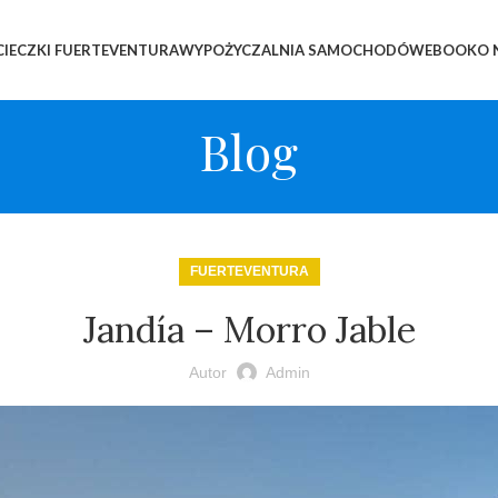
IECZKI FUERTEVENTURA
WYPOŻYCZALNIA SAMOCHODÓW
EBOOK
O 
Blog
FUERTEVENTURA
Jandía – Morro Jable
Autor
Admin