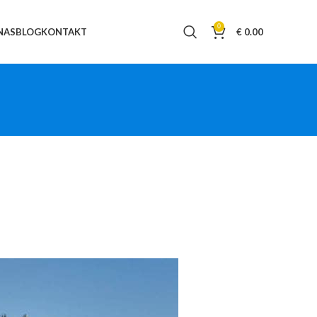
0
NAS
BLOG
KONTAKT
€
0.00