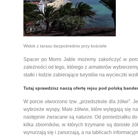
Widok z tarasu bezpośrednio przy kościele
Spacer po Morro Jable możemy zakończyć w porcie
zależności od tego, którego z armatorów wybierzemy
statki i łodzie zabierające turystów na wycieczki wz
Tutaj sprawdzisz naszą ofertę rejsu pod polską bander
W porcie utworzono tzw. „przedszkole dla żółwi”. Je
wybrzeże wyspy. Male żółwie, które wylęgają się n
następnie zwracane są naturze. Od poniedziałku d
kilka zbiorników, w których trzymane są dorosłe 
wynurzają się i zanurzają, a na tablicach informacy