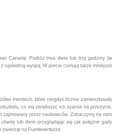
an Canarię. Podróż trwa dwie lub trzy godziny (w
o z sąsiednią wyspą. W porcie cumują także mniejsze
 żółwi morskich, które niegdyś licznie zamieszkiwały
edszkolu, co ma zwiększyć ich szanse na przeżycie,
teren zajmowany przez naukowców. Zobaczymy na mim
chwilę lub dwie przyglądając się jak potężne gady
h zwierząt na Fuerteventurze.