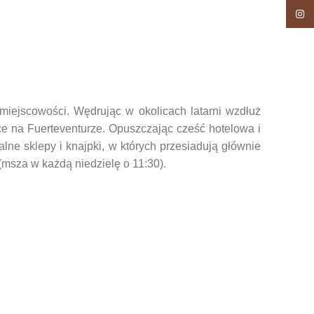
Insta
 miejscowości. Wędrując w okolicach latarni wzdłuż
e na Fuerteventurze. Opuszczając cześć hotelowa i
alne sklepy i knajpki, w których przesiadują głównie
 (msza w każdą niedzielę o 11:30).