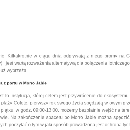
. Kilkakrotnie w ciągu dnia odpływają z niego promy na Gr
) i jest wartą rozważenia alternatywą dla połączenia lotniczeg
dłuż wybrzeża.
ą z portu w Morro Jable
st to instytucja, której celem jest przywrócenie do ekosystemu
a plaży Cofete, pierwszy rok swego życia spędzają w owym prz
o piątku, w godz. 09:00-13:00, możemy bezpłatnie wejść na 
żółwie. Na zakończenie spaceru po Morro Jable można spędzić 
jnych poczytać o tym w jaki sposób prowadzona jest ochrona tyc