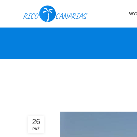
WYC
26
PAŹ