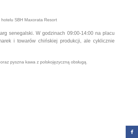
ci hotelu SBH Maxorata Resort
targ senegalski. W godzinach 09:00-14:00 na placu
rek i towarów chińskiej produkcji, ale cyklicznie
oraz pyszna kawa z polskojęzyczną obsługą.
Zalog