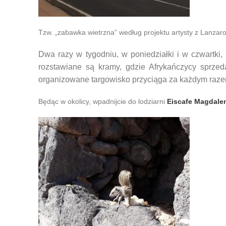
Tzw. „zabawka wietrzna” według projektu artysty z Lanzar
Dwa razy w tygodniu, w poniedziałki i w czwartki
rozstawiane są kramy, gdzie Afrykańczycy sprzeda
organizowane targowisko przyciąga za każdym razem
Będąc w okolicy, wpadnijcie do lodziarni
Eiscafe Magdale