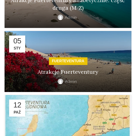
Atrakcje Fuerteventury alfabetycznie: część
druga (M-Z)
Admin
05
STY
FUERTEVENTURA
Atrakcje Fuerteventury
Admin
12
PAŹ