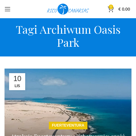
0
€
0.00
Tagi Archiwum Oasis
Park
10
LIS
FUERTEVENTURA