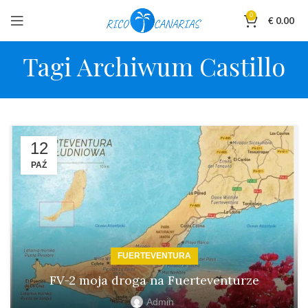
0
€
0.00
Tagi Archiwum Castillo
12
PAŹ
FUERTEVENTURA
FV-2 moja droga na Fuerteventurze
Admin